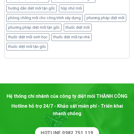
hướng dẫn diệt mối tận gốc
hộp nhử mối
phòng chống mối cho công trình xây dựng
phương pháp diệt mối
phương pháp diệt mối tận gốc
thuốc diệt mối
thuốc diệt mối sinh học
thuốc diệt mối tại nhà
thuốc diệt mối tận gốc
Hệ thống chi nhánh của công ty diệt mối
THÀNH CÔNG
Hotline hỗ trợ 24/7 - Khảo sát miễn phí - Triển khai
nhanh chóng
HOTLINE:0982 751 119