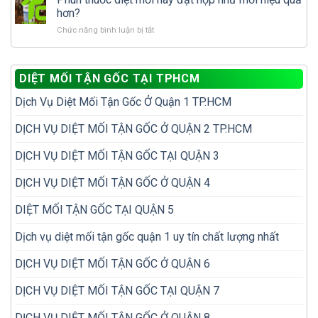
trí
để
hơn?
dễ
không
ở
Chức năng bình luận bị tắt
bị
phải
Phun
bỏ
diệt
thuốc
sót
đi
diệt
khi
diệt
DIỆT MỐI TẬN GỐC TẠI TPHCM
mối
kiểm
lại
hay
tra
nhiều
Dịch Vụ Diệt Mối Tận Gốc Ở Quận 1 TP.HCM
đặt
mối
lần
hộp
trong
nhử
DỊCH VỤ DIỆT MỐI TẬN GỐC Ở QUẬN 2 TP.HCM
nhà
mối
hiệu
DỊCH VỤ DIỆT MỐI TẬN GỐC TẠI QUẬN 3
quả
hơn?
DỊCH VỤ DIỆT MỐI TẬN GỐC Ở QUẬN 4
DIỆT MỐI TẬN GỐC TẠI QUẬN 5
Dịch vụ diệt mối tận gốc quận 1 uy tín chất lượng nhất
DỊCH VỤ DIỆT MỐI TẬN GỐC Ở QUẬN 6
DỊCH VỤ DIỆT MỐI TẬN GỐC TẠI QUẬN 7
DỊCH VỤ DIỆT MỐI TẬN GỐC Ở QUẬN 8