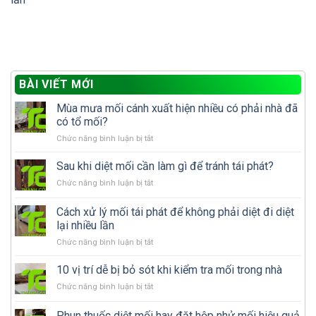
BÀI VIẾT MỚI
Mùa mưa mối cánh xuất hiện nhiều có phải nhà đã
có tổ mối?
ở
Chức năng bình luận bị tắt
Mùa
mưa
Sau khi diệt mối cần làm gì để tránh tái phát?
mối
ở
Chức năng bình luận bị tắt
cánh
Sau
xuất
khi
Cách xử lý mối tái phát để không phải diệt đi diệt
hiện
diệt
nhiều
lại nhiều lần
mối
có
ở
Chức năng bình luận bị tắt
cần
phải
Cách
làm
nhà
xử
gì
10 vị trí dễ bị bỏ sót khi kiểm tra mối trong nhà
đã
lý
để
có
ở
Chức năng bình luận bị tắt
mối
tránh
tổ
10
tái
tái
mối?
vị
Phun thuốc diệt mối hay đặt hộp nhử mối hiệu quả
phát
phát?