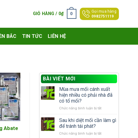
Gọi mua hàng
0
GIỎ HÀNG /
0
₫
0982751119
ỀN BẮC
TIN TỨC
LIÊN HỆ
BÀI VIẾT MỚI
Mùa mưa mối cánh xuất
hiện nhiều có phải nhà đã
có tổ mối?
ở
Chức năng bình luận bị tắt
Mùa
mưa
Sau khi diệt mối cần làm gì
mối
để tránh tái phát?
ng Abate
cánh
ở
Chức năng bình luận bị tắt
xuất