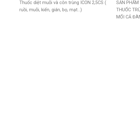
Thuốc diệt muỗi và côn trùng ICON 2,5CS (
SẢN PHẨM M
ruồi, muỗi, kiến, gián, bọ, mạt…)
THUỐC TRỪ
MỐI CẢ ĐÀ