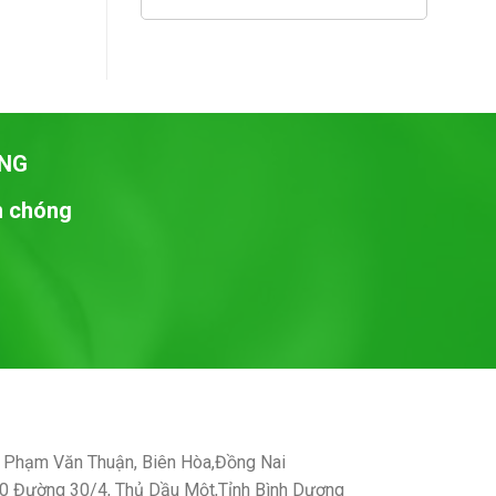
NG
nh chóng
Phạm Văn Thuận, Biên Hòa,Đồng Nai
 Đường 30/4, Thủ Dầu Một,Tỉnh Bình Dương