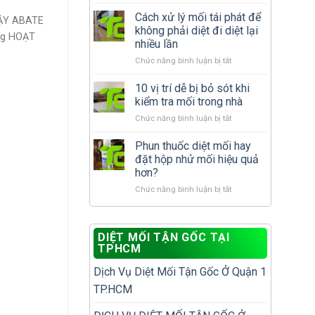
Sau
hiện
khi
Cách xử lý mối tái phát để
nhiều
ẬY ABATE
diệt
có
không phải diệt đi diệt lại
0g HOẠT
mối
phải
nhiều lần
cần
nhà
ở
Chức năng bình luận bị tắt
làm
đã
Cách
gì
có
xử
để
10 vị trí dễ bị bỏ sót khi
tổ
lý
tránh
mối?
kiểm tra mối trong nhà
mối
tái
ở
Chức năng bình luận bị tắt
tái
phát?
10
phát
vị
Phun thuốc diệt mối hay
để
trí
không
đặt hộp nhử mối hiệu quả
dễ
phải
hơn?
bị
diệt
ở
Chức năng bình luận bị tắt
bỏ
đi
Phun
sót
diệt
thuốc
khi
lại
diệt
kiểm
nhiều
DIỆT MỐI TẬN GỐC TẠI
mối
tra
lần
TPHCM
hay
mối
đặt
trong
Dịch Vụ Diệt Mối Tận Gốc Ở Quận 1
hộp
nhà
nhử
TP.HCM
mối
hiệu