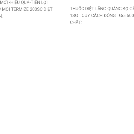
ỚI -HIỆU QUẢ-TIỆN LỢI
THUỐC DIỆT LĂNG QUĂNG,BỌ G
 MỐI TERMIZE 200SC DIỆT
1SG QUY CÁCH ĐÓNG: Gói 50
N.
CHẤT: