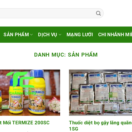
SẢN PHẨM
DỊCH VỤ
MẠNG LƯỚI
CHI NHÁNH MI
DANH MỤC:
SẢN PHẨM
ệt Mối TERMIZE 200SC
Thuốc diệt bọ gậy lăng quă
1SG