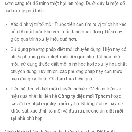
sớm càng tốt để tránh thiệt hại lan rộng. Dưới đây là một số
cách xử lý phổ biến:
Xác định vị trí tổ mối: Trước tiên cần tìm ra vị trí chính xác
của tổ mối hoặc khu vực mối đang hoạt động. Điều này
giúp quá trình xử lý hiệu quả hơn.
Sử dụng phương pháp diệt mối chuyên dụng: Hiện nay có
nhiều phương pháp
diệt mối tận gốc
như đặt hộp nhử
mối, sử dụng thuốc diệt mối sinh học hoặc xử lý hóa chất
chuyên dụng. Tuy nhiên, các phương pháp này cần thực
hiện đúng kỹ thuật để đảm bảo hiệu quả.
Liên hệ đơn vị diệt mối chuyên nghiệp: Cách an toàn và
hiệu quả nhất là liên hệ
Công ty diệt mối Tphcm
hoặc
các đơn vị
dịch vụ diệt mối
uy tín. Những đơn vị này sẽ
khảo sát, xác định tổ mối và đưa ra phương án
diệt mối
tại nhà
phù hợp.
Nhiều khách hàng hiện nay tin tưởng lựa chọn
Diệt mối