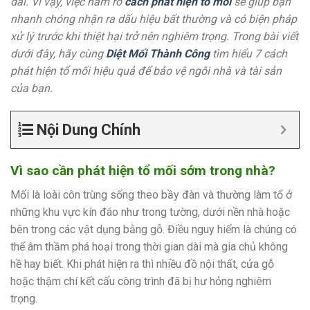
dài. Vì vậy, việc nắm rõ
cách phát hiện tổ mối
sẽ giúp bạn
nhanh chóng nhận ra dấu hiệu bất thường và có biện pháp
xử lý trước khi thiệt hại trở nên nghiêm trọng. Trong bài viết
dưới đây, hãy cùng
Diệt Mối Thành Công
tìm hiểu 7 cách
phát hiện tổ mối hiệu quả để bảo vệ ngôi nhà và tài sản
của bạn.
Nội Dung Chính
Vì sao cần phát hiện tổ mối sớm trong nhà?
Mối là loài côn trùng sống theo bầy đàn và thường làm tổ ở
những khu vực kín đáo như trong tường, dưới nền nhà hoặc
bên trong các vật dụng bằng gỗ. Điều nguy hiểm là chúng có
thể âm thầm phá hoại trong thời gian dài mà gia chủ không
hề hay biết. Khi phát hiện ra thì nhiều đồ nội thất, cửa gỗ
hoặc thậm chí kết cấu công trình đã bị hư hỏng nghiêm
trọng.