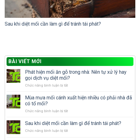
Sau khi diệt mối cần làm gì để tránh tái phát?
BÀI VIẾT MỚI
Phát hiện mối ăn gỗ trong nhà: Nên tự xử lý hay
gọi dịch vụ diệt mối?
ở
Chức năng bình luận bị tắt
Phát
hiện
Mùa mưa mối cánh xuất hiện nhiều có phải nhà đã
mối
có tổ mối?
ăn
ở
Chức năng bình luận bị tắt
gỗ
Mùa
trong
mưa
Sau khi diệt mối cần làm gì để tránh tái phát?
nhà:
mối
Nên
ở
Chức năng bình luận bị tắt
cánh
tự
Sau
xuất
xử