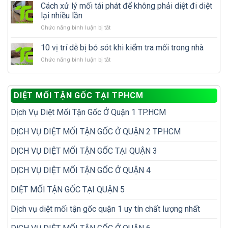
khi
Cách xử lý mối tái phát để không phải diệt đi diệt
hiện
lý
diệt
nhiều
lại nhiều lần
hay
mối
có
gọi
ở
Chức năng bình luận bị tắt
cần
phải
dịch
Cách
làm
nhà
vụ
xử
gì
10 vị trí dễ bị bỏ sót khi kiểm tra mối trong nhà
đã
diệt
lý
để
có
mối?
ở
Chức năng bình luận bị tắt
mối
tránh
tổ
10
tái
tái
mối?
vị
phát
phát?
trí
để
DIỆT MỐI TẬN GỐC TẠI TPHCM
dễ
không
bị
phải
Dịch Vụ Diệt Mối Tận Gốc Ở Quận 1 TP.HCM
bỏ
diệt
sót
đi
khi
DỊCH VỤ DIỆT MỐI TẬN GỐC Ở QUẬN 2 TP.HCM
diệt
kiểm
lại
tra
nhiều
DỊCH VỤ DIỆT MỐI TẬN GỐC TẠI QUẬN 3
mối
lần
trong
DỊCH VỤ DIỆT MỐI TẬN GỐC Ở QUẬN 4
nhà
DIỆT MỐI TẬN GỐC TẠI QUẬN 5
Dịch vụ diệt mối tận gốc quận 1 uy tín chất lượng nhất