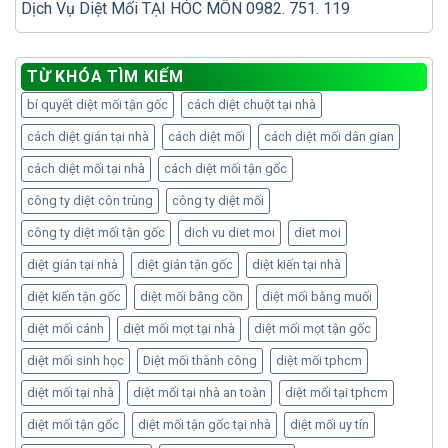
Dịch Vụ Diệt Mối TẠI HÓC MÔN 0982. 751. 119
TỪ KHÓA TÌM KIẾM
bí quyết diệt mối tận gốc
cách diệt chuột tại nhà
cách diệt gián tại nhà
cách diệt mối
cách diệt mối dân gian
cách diệt mối tại nhà
cách diệt mối tận gốc
công ty diệt côn trùng
công ty diệt mối
công ty diệt mối tận gốc
dich vu diet moi
diet moi
diệt gián tại nhà
diệt gián tận gốc
diệt kiến tại nhà
diệt kiến tận gốc
diệt mối bằng cồn
diệt mối bằng muối
diệt mối cánh
diệt mối mọt tại nhà
diệt mối mọt tận gốc
diệt mối sinh học
Diệt mối thành công
diệt mối tphcm
diệt mối tại nhà
diệt mối tại nhà an toàn
diệt mối tại tphcm
diệt mối tận gốc
diệt mối tận gốc tại nhà
diệt mối uy tín