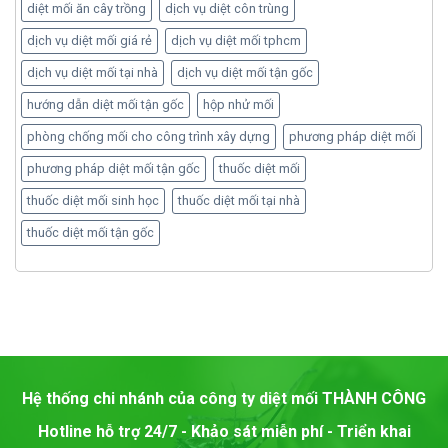
diệt mối ăn cây trồng
dịch vụ diệt côn trùng
dịch vụ diệt mối giá rẻ
dịch vụ diệt mối tphcm
dịch vụ diệt mối tại nhà
dịch vụ diệt mối tận gốc
hướng dẫn diệt mối tận gốc
hộp nhử mối
phòng chống mối cho công trình xây dựng
phương pháp diệt mối
phương pháp diệt mối tận gốc
thuốc diệt mối
thuốc diệt mối sinh học
thuốc diệt mối tại nhà
thuốc diệt mối tận gốc
Hệ thống chi nhánh của công ty diệt mối
THÀNH CÔNG
Hotline hỗ trợ 24/7 - Khảo sát miễn phí - Triển khai