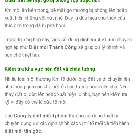
Quan sát bề mặt gỗ bị phồng rộp hoặc nứt
Khi mối ăn bên trong, bề mặt gỗ thường bị phồng lên hoặc
xuất hiện những vết nứt nhỏ. Đây là dấu hiệu cho thấy cấu
trúc bên trong đã bị phá hoại.
Trong trường hợp này, việc sử dụng
dịch vụ diệt mối
chuyên
nghiệp như
Diệt mối Thành Công
sẽ giúp xử lý nhanh và
hạn chế thiệt hại.
Kiểm tra khu vực nền đất và chân tường
Nhiều loài mối thường làm tổ dưới lòng đất và di chuyển lên
nhà thông qua các khe nứt ở chân tường hoặc nền nhà. Nếu
thấy đất bị đùn lên hoặc xuất hiện lỗ nhỏ, bạn nên kiểm tra
kỹ vì đây có thể là cửa tổ mối.
Các
Công ty diệt mối Tphcm
thường sử dụng thiết bị
chuyên dụng để xác định chính xác vị trí tổ mối và tiến hành
diệt mối tận gốc
.