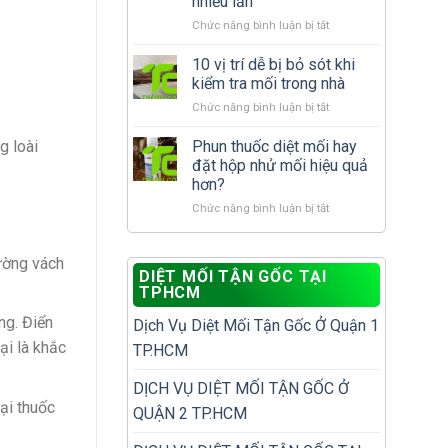
nhiều lần
cần
nhà
ở
Chức năng bình luận bị tắt
làm
đã
Cách
gì
có
xử
để
10 vị trí dễ bị bỏ sót khi
tổ
lý
tránh
mối?
kiểm tra mối trong nhà
mối
tái
ở
Chức năng bình luận bị tắt
tái
phát?
10
phát
vị
Phun thuốc diệt mối hay
để
g loài
trí
không
đặt hộp nhử mối hiệu quả
dễ
phải
hơn?
bị
diệt
ở
Chức năng bình luận bị tắt
bỏ
đi
Phun
sót
diệt
thuốc
khi
lại
diệt
kiểm
ường vách
nhiều
DIỆT MỐI TẬN GỐC TẠI
mối
tra
lần
TPHCM
hay
mối
đặt
trong
ng. Điển
Dịch Vụ Diệt Mối Tận Gốc Ở Quận 1
hộp
nhà
nhử
ại là khắc
TP.HCM
mối
hiệu
DỊCH VỤ DIỆT MỐI TẬN GỐC Ở
quả
ại thuốc
QUẬN 2 TP.HCM
hơn?