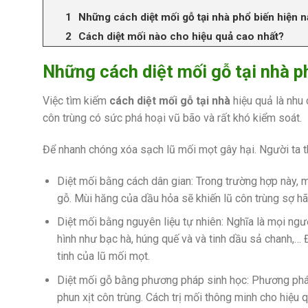
Những cách diệt mối gỗ tại nhà phổ biến hiện n
Cách diệt mối nào cho hiệu quả cao nhất?
Những cách diệt mối gỗ tại nhà p
Việc tìm kiếm
cách diệt mối gỗ tại nhà
hiệu quả là nhu 
côn trùng có sức phá hoại vũ bão và rất khó kiểm soát.
Để nhanh chóng xóa sạch lũ mối mọt gây hại. Người ta 
Diệt mối bằng cách dân gian: Trong trường hợp này, 
gỗ. Mùi hăng của dầu hỏa sẽ khiến lũ côn trùng sợ hã
Diệt mối bằng nguyên liệu tự nhiên: Nghĩa là mọi ngư
hình như bạc hà, húng quế và và tinh dầu sả chanh,… 
tinh của lũ mối mọt.
Diệt mối gỗ bằng phương pháp sinh học: Phương pháp 
phun xịt côn trùng. Cách trị mối thông minh cho hiệu q