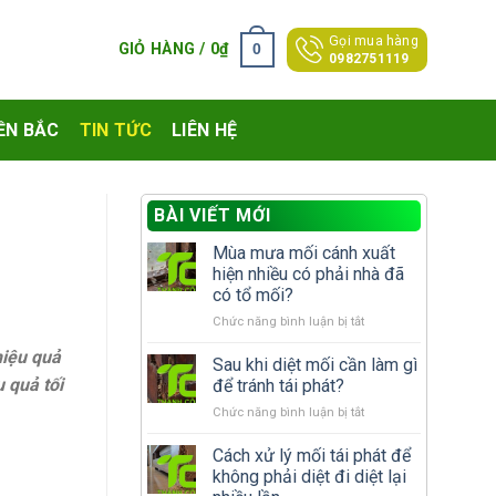
Gọi mua hàng
0
GIỎ HÀNG /
0
₫
0982751119
ỀN BẮC
TIN TỨC
LIÊN HỆ
BÀI VIẾT MỚI
Mùa mưa mối cánh xuất
hiện nhiều có phải nhà đã
có tổ mối?
ở
Chức năng bình luận bị tắt
Mùa
hiệu quả
mưa
Sau khi diệt mối cần làm gì
mối
 quả tối
để tránh tái phát?
cánh
ở
Chức năng bình luận bị tắt
xuất
Sau
hiện
khi
Cách xử lý mối tái phát để
nhiều
diệt
có
không phải diệt đi diệt lại
mối
phải