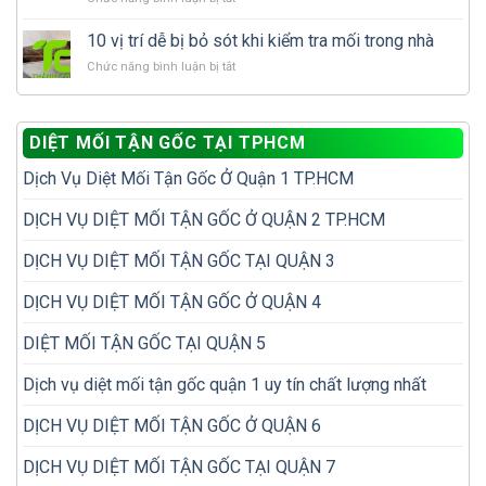
phải
dịch
Cách
làm
nhà
vụ
xử
gì
10 vị trí dễ bị bỏ sót khi kiểm tra mối trong nhà
đã
diệt
lý
để
có
mối?
ở
Chức năng bình luận bị tắt
mối
tránh
tổ
10
tái
tái
mối?
vị
phát
phát?
trí
để
DIỆT MỐI TẬN GỐC TẠI TPHCM
dễ
không
bị
phải
Dịch Vụ Diệt Mối Tận Gốc Ở Quận 1 TP.HCM
bỏ
diệt
sót
đi
khi
DỊCH VỤ DIỆT MỐI TẬN GỐC Ở QUẬN 2 TP.HCM
diệt
kiểm
lại
tra
nhiều
DỊCH VỤ DIỆT MỐI TẬN GỐC TẠI QUẬN 3
mối
lần
trong
DỊCH VỤ DIỆT MỐI TẬN GỐC Ở QUẬN 4
nhà
DIỆT MỐI TẬN GỐC TẠI QUẬN 5
Dịch vụ diệt mối tận gốc quận 1 uy tín chất lượng nhất
DỊCH VỤ DIỆT MỐI TẬN GỐC Ở QUẬN 6
DỊCH VỤ DIỆT MỐI TẬN GỐC TẠI QUẬN 7