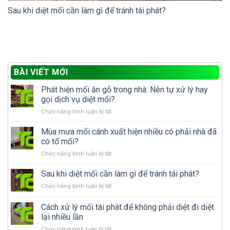
Sau khi diệt mối cần làm gì để tránh tái phát?
BÀI VIẾT MỚI
Phát hiện mối ăn gỗ trong nhà: Nên tự xử lý hay
gọi dịch vụ diệt mối?
ở
Chức năng bình luận bị tắt
Phát
hiện
Mùa mưa mối cánh xuất hiện nhiều có phải nhà đã
mối
có tổ mối?
ăn
ở
Chức năng bình luận bị tắt
gỗ
Mùa
trong
mưa
Sau khi diệt mối cần làm gì để tránh tái phát?
nhà:
mối
Nên
ở
Chức năng bình luận bị tắt
cánh
tự
Sau
xuất
xử
khi
Cách xử lý mối tái phát để không phải diệt đi diệt
hiện
lý
diệt
nhiều
lại nhiều lần
hay
mối
có
gọi
ở
Chức năng bình luận bị tắt
cần