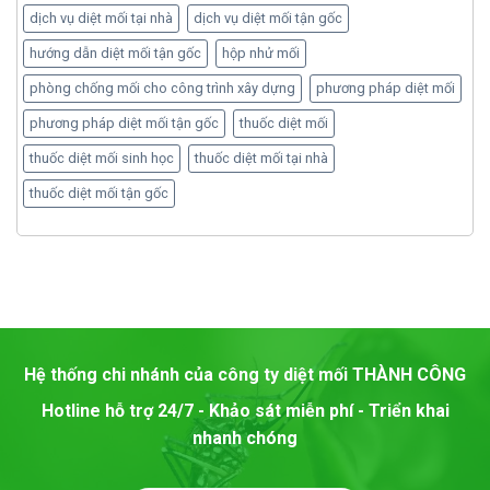
dịch vụ diệt mối tại nhà
dịch vụ diệt mối tận gốc
hướng dẫn diệt mối tận gốc
hộp nhử mối
phòng chống mối cho công trình xây dựng
phương pháp diệt mối
phương pháp diệt mối tận gốc
thuốc diệt mối
thuốc diệt mối sinh học
thuốc diệt mối tại nhà
thuốc diệt mối tận gốc
Hệ thống chi nhánh của công ty diệt mối
THÀNH CÔNG
Hotline hỗ trợ 24/7 - Khảo sát miễn phí - Triển khai
nhanh chóng