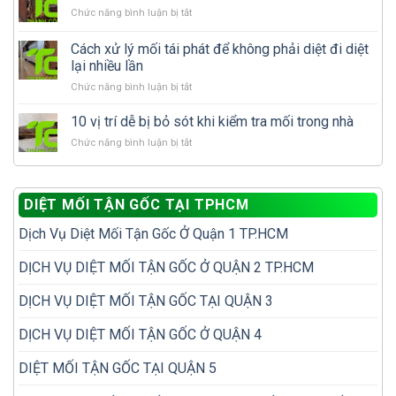
mối
Nên
ở
Chức năng bình luận bị tắt
cánh
tự
Sau
xuất
xử
khi
Cách xử lý mối tái phát để không phải diệt đi diệt
hiện
lý
diệt
nhiều
lại nhiều lần
hay
mối
có
gọi
ở
Chức năng bình luận bị tắt
cần
phải
dịch
Cách
làm
nhà
vụ
xử
gì
10 vị trí dễ bị bỏ sót khi kiểm tra mối trong nhà
đã
diệt
lý
để
có
mối?
ở
Chức năng bình luận bị tắt
mối
tránh
tổ
10
tái
tái
mối?
vị
phát
phát?
trí
để
DIỆT MỐI TẬN GỐC TẠI TPHCM
dễ
không
bị
phải
Dịch Vụ Diệt Mối Tận Gốc Ở Quận 1 TP.HCM
bỏ
diệt
sót
đi
khi
DỊCH VỤ DIỆT MỐI TẬN GỐC Ở QUẬN 2 TP.HCM
diệt
kiểm
lại
tra
nhiều
DỊCH VỤ DIỆT MỐI TẬN GỐC TẠI QUẬN 3
mối
lần
trong
DỊCH VỤ DIỆT MỐI TẬN GỐC Ở QUẬN 4
nhà
DIỆT MỐI TẬN GỐC TẠI QUẬN 5