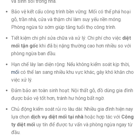
và sinh sôi trong nhà.
Bảo vệ kết cấu công trình bền vững: Mối có thể phá hoại
gỗ, trần nhà, cửa và thậm chí làm suy yếu nền móng.
Phòng ngừa từ sớm giúp tăng tuổi thọ công trình.
Tiết kiệm chi phí sửa chữa và xử lý: Chi phí cho việc
diệt
mối tận gốc
khi đã bị nặng thường cao hơn nhiều so với
phòng ngừa ban đầu.
Hạn chế lây lan diện rộng: Nếu không kiểm soát kịp thời,
mối
có thể lan sang nhiều khu vực khác, gây khó khăn cho
việc xử lý.
Đảm bảo an toàn sinh hoạt: Nội thất gỗ, đồ dùng gia đình
được bảo vệ tốt hơn, tránh hư hỏng bất ngờ.
Chủ động kiểm soát rủi ro lâu dài: Nhiều gia đình hiện nay
lựa chọn
dịch vụ diệt mối tại nhà
hoặc hợp tác với
Công
ty diệt mối
uy tín để được tư vấn và phòng ngừa ngay từ
đầu.