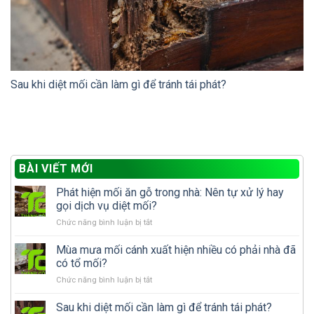
Sau khi diệt mối cần làm gì để tránh tái phát?
BÀI VIẾT MỚI
Phát hiện mối ăn gỗ trong nhà: Nên tự xử lý hay
gọi dịch vụ diệt mối?
ở
Chức năng bình luận bị tắt
Phát
hiện
Mùa mưa mối cánh xuất hiện nhiều có phải nhà đã
mối
có tổ mối?
ăn
ở
Chức năng bình luận bị tắt
gỗ
Mùa
trong
mưa
Sau khi diệt mối cần làm gì để tránh tái phát?
nhà: