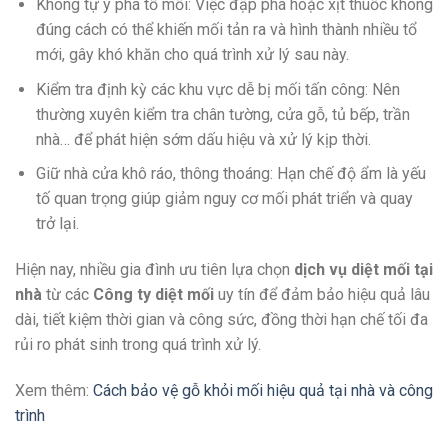
Không tự ý phá tổ mối: Việc đập phá hoặc xịt thuốc không
đúng cách có thể khiến mối tản ra và hình thành nhiều tổ
mới, gây khó khăn cho quá trình xử lý sau này.
Kiểm tra định kỳ các khu vực dễ bị mối tấn công: Nên
thường xuyên kiểm tra chân tường, cửa gỗ, tủ bếp, trần
nhà… để phát hiện sớm dấu hiệu và xử lý kịp thời.
Giữ nhà cửa khô ráo, thông thoáng: Hạn chế độ ẩm là yếu
tố quan trọng giúp giảm nguy cơ mối phát triển và quay
trở lại.
Hiện nay, nhiều gia đình ưu tiên lựa chọn
dịch vụ diệt mối tại
nhà
từ các
Công ty diệt mối
uy tín để đảm bảo hiệu quả lâu
dài, tiết kiệm thời gian và công sức, đồng thời hạn chế tối đa
rủi ro phát sinh trong quá trình xử lý.
Xem thêm:
Cách bảo vệ gỗ khỏi mối hiệu quả tại nhà và công
trình