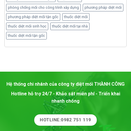
phòng chống mối cho công trình xây dựng
phương pháp diệt mối
phương pháp diệt mối tận gốc
thuốc diệt mối
thuốc diệt mối sinh học
thuốc diệt mối tại nhà
thuốc diệt mối tận gốc
Hệ thống chi nhánh của công ty diệt mối
THÀNH CÔNG
Hotline hỗ trợ 24/7 - Khảo sát miễn phí - Triển khai
nhanh chóng
HOTLINE:0982 751 119