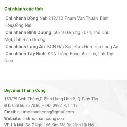
Chi nhánh các tỉnh
Chi nhánh Đồng Nai:
212/10 Phạm Văn Thuận, Biên
Hòa,Đồng Nai
Chi nhánh Bình Dương:
50/10 Đường 30/4, Thủ Dầu
Một,Tỉnh Bình Dương
Chi nhánh Long An:
KCN Hải Sơn, Đức Hòa,Tỉnh Long An
Chi nhánh Tây Ninh:
KCN Trảng Bàng, An Tịnh,Tỉnh Tây
Ninh
Diệt mối Thành Công
153/79 Bình Thành,P. Bình Hưng Hòa B, Q. Bình Tân
ĐT:
028.66.75.70.80 – DĐ: 0982 751 119
Email:
dietmoithanhcong@gmail.com
Website:
dietmoithanhcong.com
VP Hà Nội:
Số 7 Ngõ 166 Kim Mã Ba Đình Hà Nội