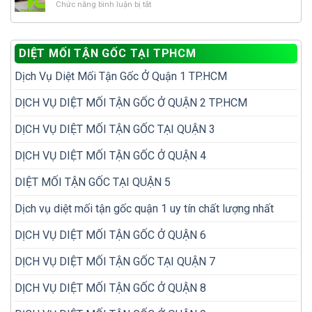
mối?
ở
Chức năng bình luận bị tắt
mối
tránh
tổ
10
tái
tái
mối?
vị
phát
phát?
trí
để
DIỆT MỐI TẬN GỐC TẠI TPHCM
dễ
không
bị
phải
Dịch Vụ Diệt Mối Tận Gốc Ở Quận 1 TP.HCM
bỏ
diệt
sót
đi
khi
DỊCH VỤ DIỆT MỐI TẬN GỐC Ở QUẬN 2 TP.HCM
diệt
kiểm
lại
tra
nhiều
DỊCH VỤ DIỆT MỐI TẬN GỐC TẠI QUẬN 3
mối
lần
trong
DỊCH VỤ DIỆT MỐI TẬN GỐC Ở QUẬN 4
nhà
DIỆT MỐI TẬN GỐC TẠI QUẬN 5
Dịch vụ diệt mối tận gốc quận 1 uy tín chất lượng nhất
DỊCH VỤ DIỆT MỐI TẬN GỐC Ở QUẬN 6
DỊCH VỤ DIỆT MỐI TẬN GỐC TẠI QUẬN 7
DỊCH VỤ DIỆT MỐI TẬN GỐC Ở QUẬN 8