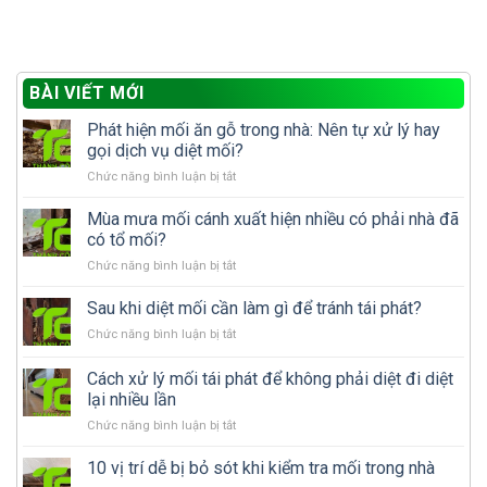
BÀI VIẾT MỚI
Phát hiện mối ăn gỗ trong nhà: Nên tự xử lý hay
gọi dịch vụ diệt mối?
ở
Chức năng bình luận bị tắt
Phát
hiện
Mùa mưa mối cánh xuất hiện nhiều có phải nhà đã
mối
có tổ mối?
ăn
ở
Chức năng bình luận bị tắt
gỗ
Mùa
trong
mưa
Sau khi diệt mối cần làm gì để tránh tái phát?
nhà:
mối
Nên
ở
Chức năng bình luận bị tắt
cánh
tự
Sau
xuất
xử
khi
Cách xử lý mối tái phát để không phải diệt đi diệt
hiện
lý
diệt
nhiều
lại nhiều lần
hay
mối
có
gọi
ở
Chức năng bình luận bị tắt
cần
phải
dịch
Cách
làm
nhà
vụ
xử
gì
10 vị trí dễ bị bỏ sót khi kiểm tra mối trong nhà
đã
diệt
lý
để
có