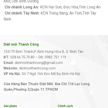
Một,Tỉnh Bình Dương
Chi nhánh Long An:
KCN Hải Sơn, Đức Hòa,Tỉnh Long An
Chi nhánh Tây Ninh:
KCN Trảng Bàng, An Tịnh,Tỉnh Tây
Ninh
Diệt mối Thành Công
153/79 Bình Thành,P. Bình Hưng Hòa B, Q. Bình Tân
ĐT:
028.66.75.70.80 – DĐ: 0982 751 119
Email:
dietmoithanhcong@gmail.com
Website:
dietmoithanhcong.com
VP Hà Nội:
Số 7 Ngõ 166 Kim Mã Ba Đình Hà Nội
Cửa Hàng Bán Thuốc Diệt Mối Địa Chỉ 116 Lạc Long
Quân,Phường 3,Quận 11.TPHCM
Sản phẩm
Chính sách