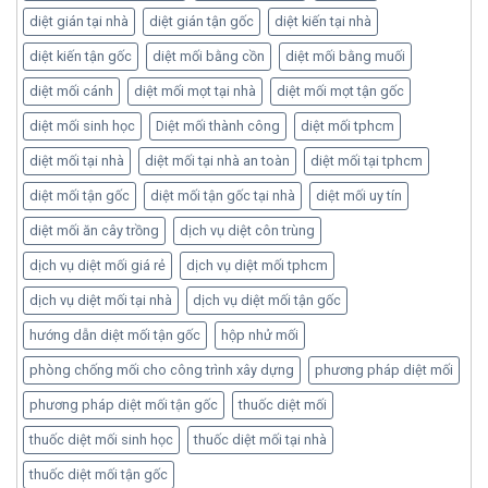
diệt gián tại nhà
diệt gián tận gốc
diệt kiến tại nhà
diệt kiến tận gốc
diệt mối bằng cồn
diệt mối bằng muối
diệt mối cánh
diệt mối mọt tại nhà
diệt mối mọt tận gốc
diệt mối sinh học
Diệt mối thành công
diệt mối tphcm
diệt mối tại nhà
diệt mối tại nhà an toàn
diệt mối tại tphcm
diệt mối tận gốc
diệt mối tận gốc tại nhà
diệt mối uy tín
diệt mối ăn cây trồng
dịch vụ diệt côn trùng
dịch vụ diệt mối giá rẻ
dịch vụ diệt mối tphcm
dịch vụ diệt mối tại nhà
dịch vụ diệt mối tận gốc
hướng dẫn diệt mối tận gốc
hộp nhử mối
phòng chống mối cho công trình xây dựng
phương pháp diệt mối
phương pháp diệt mối tận gốc
thuốc diệt mối
thuốc diệt mối sinh học
thuốc diệt mối tại nhà
thuốc diệt mối tận gốc