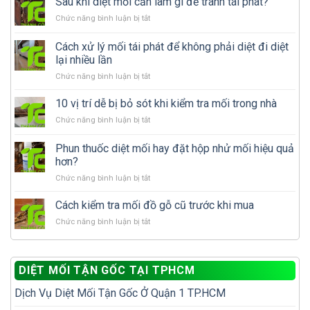
Sau khi diệt mối cần làm gì để tránh tái phát?
ở
Chức năng bình luận bị tắt
Sau
khi
Cách xử lý mối tái phát để không phải diệt đi diệt
diệt
lại nhiều lần
mối
ở
Chức năng bình luận bị tắt
cần
Cách
làm
xử
gì
10 vị trí dễ bị bỏ sót khi kiểm tra mối trong nhà
lý
để
ở
Chức năng bình luận bị tắt
mối
tránh
10
tái
tái
vị
Phun thuốc diệt mối hay đặt hộp nhử mối hiệu quả
phát
phát?
trí
để
hơn?
dễ
không
ở
Chức năng bình luận bị tắt
bị
phải
Phun
bỏ
diệt
thuốc
sót
Cách kiểm tra mối đồ gỗ cũ trước khi mua
đi
diệt
khi
diệt
ở
Chức năng bình luận bị tắt
mối
kiểm
lại
Cách
hay
tra
nhiều
kiểm
đặt
mối
lần
tra
hộp
trong
DIỆT MỐI TẬN GỐC TẠI TPHCM
mối
nhử
nhà
đồ
mối
Dịch Vụ Diệt Mối Tận Gốc Ở Quận 1 TP.HCM
gỗ
hiệu
cũ
quả