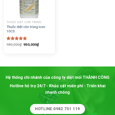
THUỐC DIỆT CÔN TRÙNG
Thuốc diệt côn trùng Icon
10CS
Giá
Giá
Được xếp
980,000
₫
950,000
₫
gốc
hiện
hạng
5.00
là:
tại
5 sao
980,000₫.
là:
950,000₫.
Hệ thống chi nhánh của công ty diệt mối
THÀNH CÔNG
Hotline hỗ trợ 24/7 - Khảo sát miễn phí - Triển khai
nhanh chóng
HOTLINE:0982 751 119