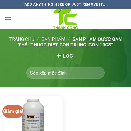
Skip
ADD ANYTHING HERE OR JUST REMOVE IT...
to
content
TRANG CHỦ
/
SẢN PHẨM
/
SẢN PHẨM ĐƯỢC GẮN
THẺ “THUOC DIET CON TRUNG ICON 10CS”
LỌC
Giảm giá!