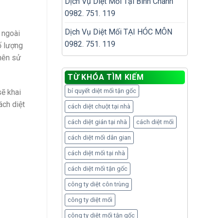
Dịch Vụ Diệt Mối Tại Bình Chánh
0982. 751. 119
Dịch Vụ Diệt Mối TẠI HÓC MÔN
 ngoài
0982. 751. 119
ố lượng
 nên sử
TỪ KHÓA TÌM KIẾM
bí quyết diệt mối tận gốc
sẽ khai
ách diệt
cách diệt chuột tại nhà
cách diệt gián tại nhà
cách diệt mối
cách diệt mối dân gian
cách diệt mối tại nhà
cách diệt mối tận gốc
công ty diệt côn trùng
công ty diệt mối
công ty diệt mối tận gốc