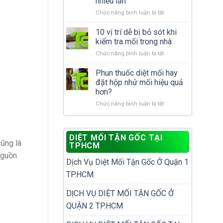
nhiều lần
cần
nhà
ở
Chức năng bình luận bị tắt
làm
đã
Cách
gì
có
xử
để
10 vị trí dễ bị bỏ sót khi
tổ
lý
tránh
mối?
kiểm tra mối trong nhà
mối
tái
ở
Chức năng bình luận bị tắt
tái
phát?
10
phát
vị
Phun thuốc diệt mối hay
để
trí
không
đặt hộp nhử mối hiệu quả
dễ
phải
hơn?
bị
diệt
ở
Chức năng bình luận bị tắt
bỏ
đi
Phun
sót
diệt
thuốc
khi
lại
diệt
kiểm
nhiều
DIỆT MỐI TẬN GỐC TẠI
mối
tra
lần
cũng là
TPHCM
hay
mối
đặt
nguồn
trong
Dịch Vụ Diệt Mối Tận Gốc Ở Quận 1
hộp
nhà
nhử
TP.HCM
mối
hiệu
DỊCH VỤ DIỆT MỐI TẬN GỐC Ở
quả
QUẬN 2 TP.HCM
hơn?