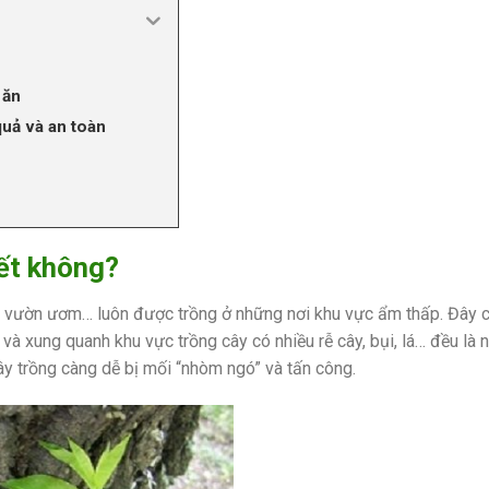
 ăn
quả và an toàn
iết không?
i, vườn ươm… luôn được trồng ở những nơi khu vực ẩm thấp. Đây 
 và xung quanh khu vực trồng cây có nhiều rễ cây, bụi, lá… đều là 
cây trồng càng dễ bị mối “nhòm ngó” và tấn công.