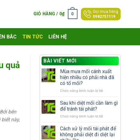
Gọi mua hàng
0
GIỎ HÀNG /
0
₫
0982751119
ỀN BẮC
TIN TỨC
LIÊN HỆ
BÀI VIẾT MỚI
ệu quả
Mùa mưa mối cánh xuất
hiện nhiều có phải nhà đã
có tổ mối?
ở
Chức năng bình luận bị tắt
Mùa
mưa
Sau khi diệt mối cần làm gì
mối
để tránh tái phát?
 Bởi bên
cánh
ở
Chức năng bình luận bị tắt
xuất
biết này,
Sau
hiện
khi
Cách xử lý mối tái phát để
nhiều
diệt
có
không phải diệt đi diệt lại
mối
phải